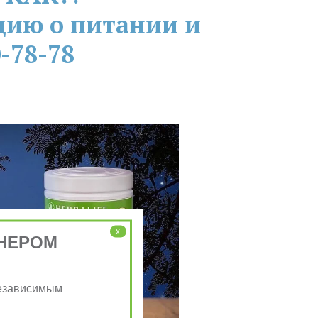
ию о питании и 
-78-78
x
НЕРОМ
Независимым