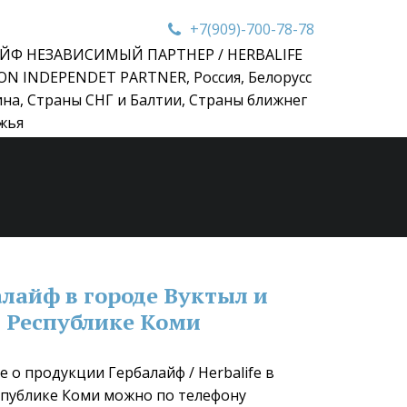
+7(909)-700-78-78
ЙФ НЕЗАВИСИМЫЙ ПАРТНЕР / HERBALIFE
ON INDEPENDET PARTNER
,
Россия, Белорусс
ина, Страны СНГ и Балтии, Страны ближнег
жья
лайф в городе Вуктыл и 
Республике Коми
 о продукции Гербалайф / Herbalife в 
спублике Коми можно по телефону 