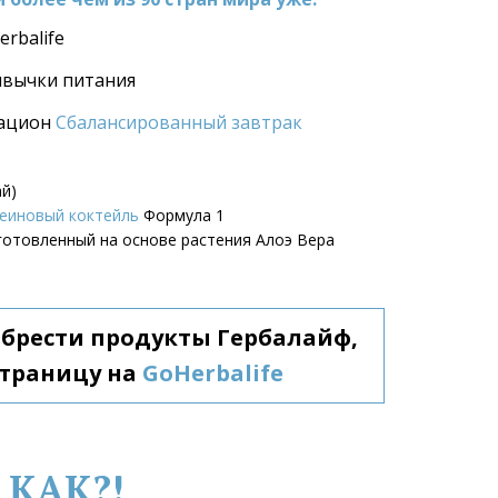
rbalife
ивычки питания
ацион 
Сбалансированный завтрак
ай)
еиновый коктейль
 Формула 1
зготовленный на основе растения Алоэ Вера
обрести продукты Гербалайф, 
траницу на 
GoHerbalife
 КАК?!