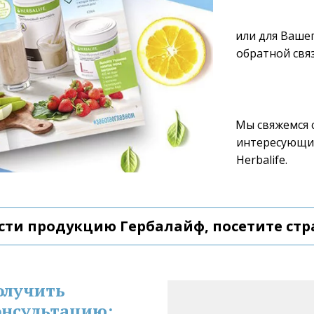
или для Вашег
обратной связ
Мы свяжемся с
интересующие
Herbalife.  
сти продукцию Гербалайф, посетите стр
олучить 
нсультацию: