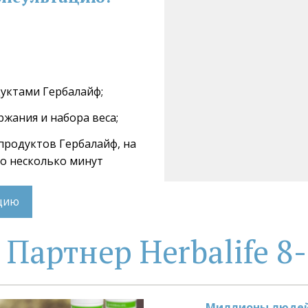
дуктами Гербалайф;
ржания и набора веса;
 продуктов Гербалайф, на 
го несколько минут
ацию
Партнер Herbalife 8-
Миллионы людей 