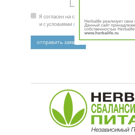
Я согласен на обработку
персональных 
Herbalife реализует сво
и с условиями
пользовательского согл
Данный сайт принадлежит
собственностью Herbalife
www.herbalife.ru
отправить заявку