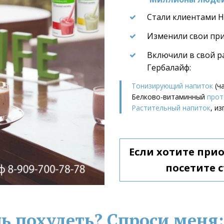
Стали клиентами He
Изменили свои пр
Включили в свой р
Гербалайф:
Тонизирующий напиток
 (ч
Белково-витаминный 
прот
Растительный напиток
, и
Если хотите при
посетите с
ь похудеть? Спроси меня: