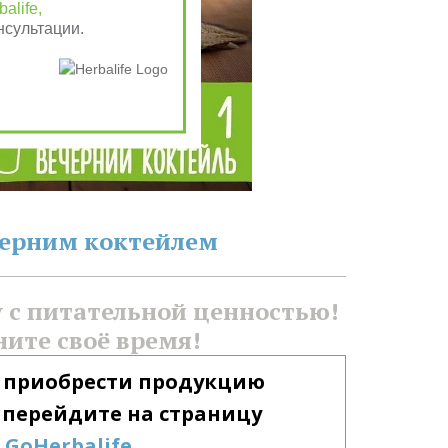
alife,
нсультации.
черним коктейлем
с питательной ценностью! 
ните своё время!
 приобрести продукцию 
Гербалайф, перейдите на страницу 
GoHerbalife