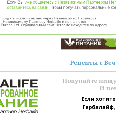
Если Вы
уже общаетесь с Независимым Партнером Herb
оставайтесь на связи
, чтобы получать персональные ко
данных
и продукты исключительно через Независимых Партнеров.
ашения
 Независимому Партнеру Herbalife и не является
 Europe Ltd. Официальный сайт Herbalife находится по адресу
Рецепты с Ве
Покупайте пищу 
И це
Если хотите