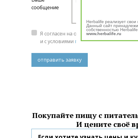
сообщение
Herbalife реализует сво
Данный сайт принадлежит
собственностью Herbalife
Я согласен на обработку
персональных 
www.herbalife.ru
и с условиями
пользовательского согл
отправить заявку
Покупайте пищу с питатель
И цените своё в
Если хотите узнать цены и к