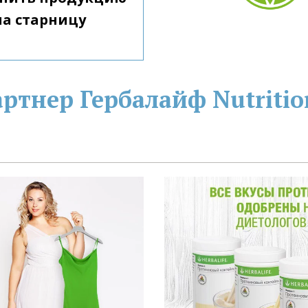
Гербалайф, перейдите на старницу 
тнер Гербалайф Nutritio