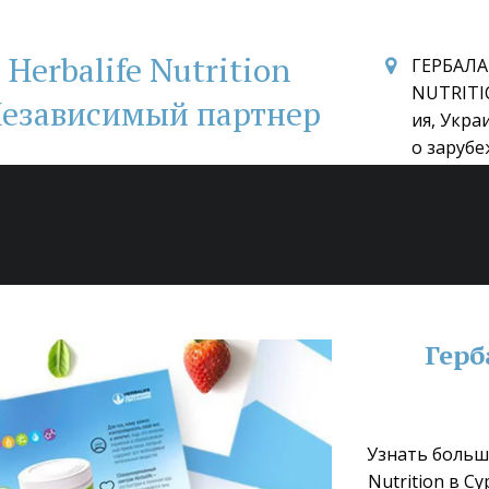
Herbalife Nutrition
ГЕРБАЛА
NUTRITI
езависимый партнер
ия, Укра
о зарубе
Герб
Узнать больше
Nutrition в С