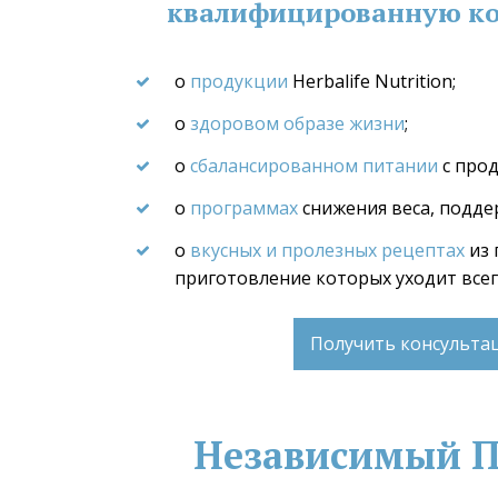
квалифицированную ко
о
 продукции
 Herbalife Nutrition;
о 
здоровом образе жизни
;
о 
сбалансированном питании
 с про
о 
программах
 снижения веса, подде
о 
вкусных и пролезных рецептах
 из
приготовление которых уходит все
Получить консульт
Независимый Па