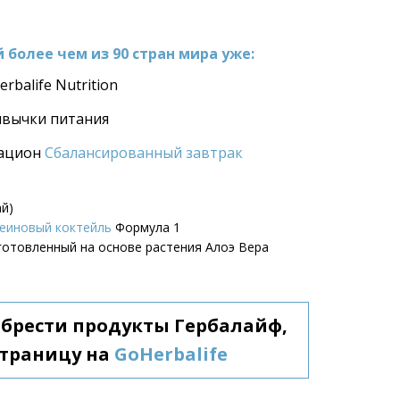
более чем из 90 стран мира уже:
erbalife Nutrition
ивычки питания
ацион 
Сбалансированный завтрак
ай)
еиновый коктейль
 Формула 1
зготовленный на основе растения Алоэ Вера
обрести продукты Гербалайф, 
траницу на 
GoHerbalife