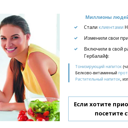
Миллионы людей 
Стали 
клиентами
 H
Изменили свои пр
Включили в свой р
Гербалайф:
Тонизирующий напиток
 (ч
Белково-витаминный 
прот
Растительный напиток
, и
Если хотите при
посетите с