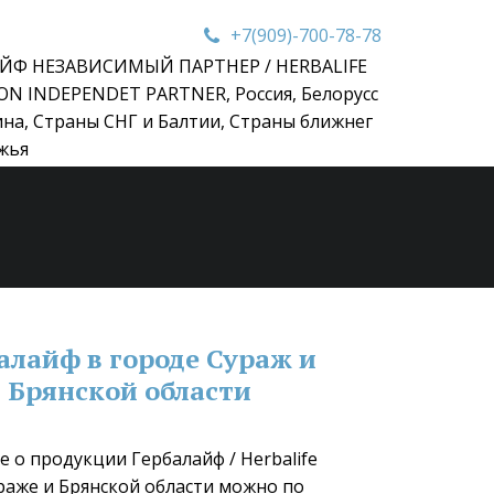
+7(909)-700-78-78
ЙФ НЕЗАВИСИМЫЙ ПАРТНЕР / HERBALIFE
ON INDEPENDET PARTNER
,
Россия, Белорусс
ина, Страны СНГ и Балтии, Страны ближнег
жья
алайф в городе Сураж и 
Брянской области
 о продукции Гербалайф / Herbalife 
ураже и Брянской области можно по 