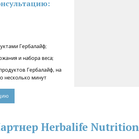
нсультацию:
дуктами Гербалайф;
ржания и набора веса;
 продуктов Гербалайф, на 
го несколько минут
ацию
ртнер Herbalife Nutrition