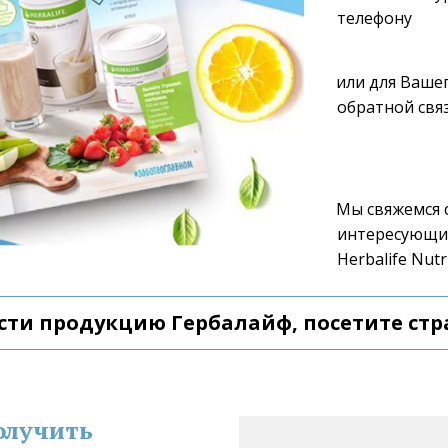
телефону 
или для Вашег
обратной связ
Мы свяжемся с
интересующие
Herbalife Nutri
сти продукцию Гербалайф, посетите стр
олучить 