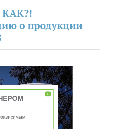
 КАК?!
ию о продукции 
8
x
НЕРОМ
Независимым