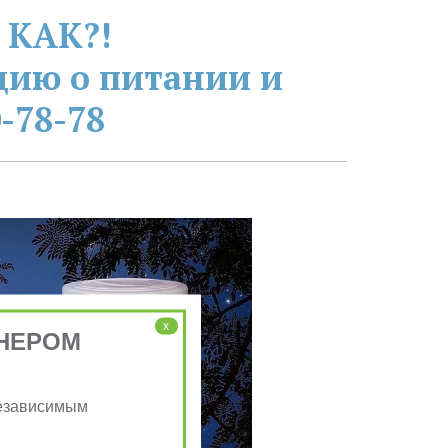
 КАК?!
ию о питании и 
-78-78
x
НЕРОМ
Независимым