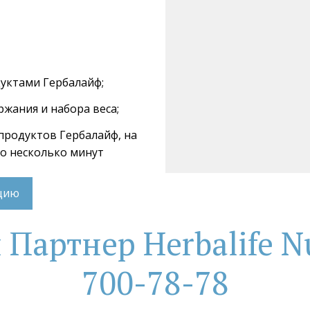
дуктами Гербалайф;
ржания и набора веса;
 продуктов Гербалайф, на 
го несколько минут
ацию
артнер Herbalife Nu
700-78-78