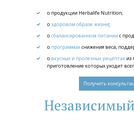
о продукции Herbalife Nutrition;
о 
здоровом образе жизни
;
о 
сбалансированном питании
 с про
о 
программах
 снижения веса, подде
о 
вкусных и пролезных рецептах
 из
приготовление которых уходит все
Получить консульт
Независимый П