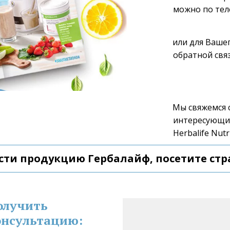
можно по тел
или для Вашег
обратной связ
Мы свяжемся с
интересующие
Herbalife Nutri
сти продукцию Гербалайф, посетите стр
олучить 
нсультацию: