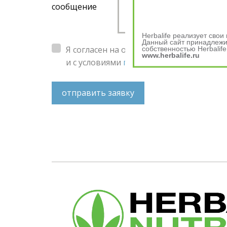
сообщение
Herbalife реализует сво
Данный сайт принадлежит
Я согласен на обработку
персональных 
собственностью Herbalife
www.herbalife.ru
и с условиями
пользовательского согл
отправить заявку