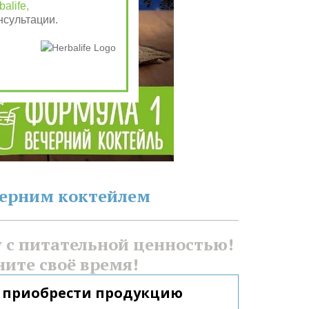
alife,
нсультации.
черним коктейлем
с питательной ценностью! 
ните своё время!
 приобрести продукцию 