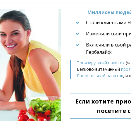
Миллионы людей 
Стали клиентами He
Изменили свои пр
Включили в свой р
Гербалайф:
Тонизирующий напиток
 (ч
Белково-витаминный 
прот
Растительный напиток
, и
Если хотите при
посетите с