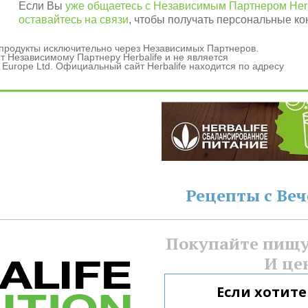
Если Вы
уже общаетесь с Независимым Партнером Herb
оставайтесь на связи
, чтобы получать персональные ко
и продукты исключительно через Независимых Партнеров.
 Независимому Партнеру Herbalife и не является
данных
 Europe Ltd. Официальный сайт Herbalife находится по адресу
ашения
Рецепты с Ве
Покупайте пищу 
И це
Если хотите