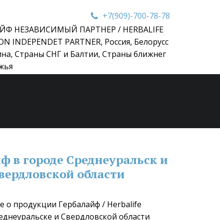
+7(909)-700-78-78
ЙФ НЕЗАВИСИМЫЙ ПАРТНЕР / HERBALIFE
ON INDEPENDET PARTNER
,
Россия, Белорусс
ина, Страны СНГ и Балтии, Страны ближнег
жья
ф в городе Среднеуральск и 
вердловской области
 о продукции Гербалайф / Herbalife 
реднеуральске и Свердловской области 