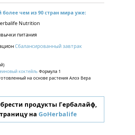
более чем из 90 стран мира уже:
rbalife Nutrition
ивычки питания
ацион 
Сбалансированный завтрак
ай)
еиновый коктейль
 Формула 1
зготовленный на основе растения Алоэ Вера
обрести продукты Гербалайф, 
траницу на 
GoHerbalife