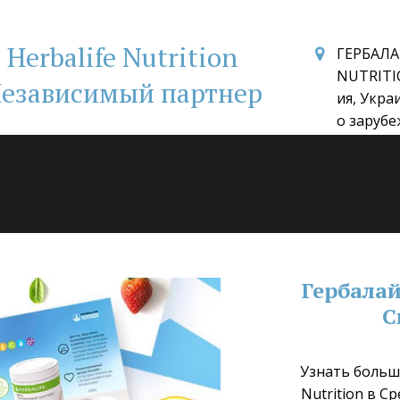
Herbalife Nutrition
ГЕРБАЛА
NUTRITI
езависимый партнер
ия, Укра
о зарубе
Гербалай
С
Узнать больше
Nutrition в С