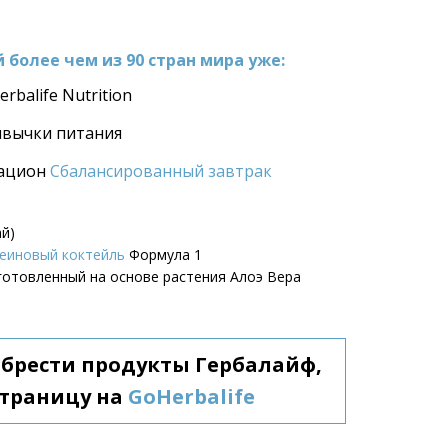
более чем из 90 стран мира уже:
erbalife Nutrition
ивычки питания
ацион 
Сбалансированный завтрак
ай)
еиновый коктейль
 Формула 1
зготовленный на основе растения Алоэ Вера
обрести продукты Гербалайф, 
траницу на 
GoHerbalife