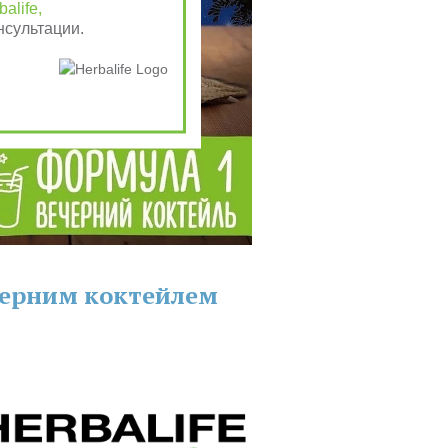
alife,
нсультации.
черним коктейлем