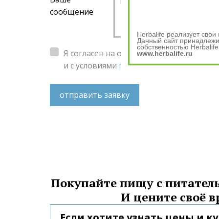
сообщение
Herbalife реализует сво
Данный сайт принадлежит
собственностью Herbalife
Я согласен на обработку
персональных 
www.herbalife.ru
и с условиями
пользовательского согл
отправить заявку
Покупайте пищу с питатель
И цените своё в
Если хотите узнать цены и к