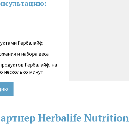
нсультацию:
дуктами Гербалайф;
ржания и набора веса;
 продуктов Гербалайф, на 
го несколько минут
ацию
ртнер Herbalife Nutrition