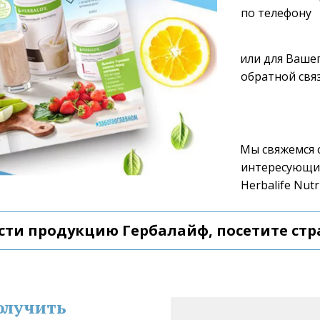
по телефону 
или для Вашег
обратной связ
Мы свяжемся с
интересующие
Herbalife Nutri
сти продукцию Гербалайф, посетите стр
олучить 