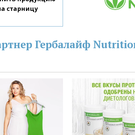
Гербалайф, перейдите на старницу 
тнер Гербалайф Nutritio