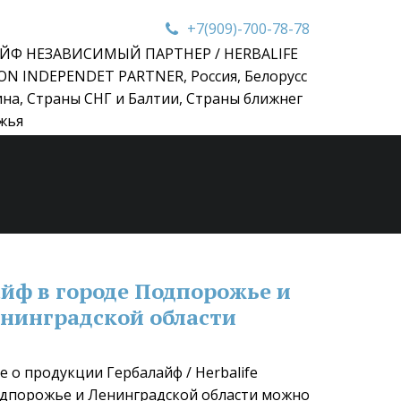
+7(909)-700-78-78
ЙФ НЕЗАВИСИМЫЙ ПАРТНЕР / HERBALIFE
ON INDEPENDET PARTNER
,
Россия, Белорусс
ина, Страны СНГ и Балтии, Страны ближнег
жья
йф в городе Подпорожье и 
нинградской области
 о продукции Гербалайф / Herbalife 
Подпорожье и Ленинградской области можно 