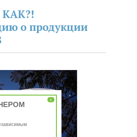
 КАК?!
ию о продукции 
8
x
НЕРОМ
Независимым