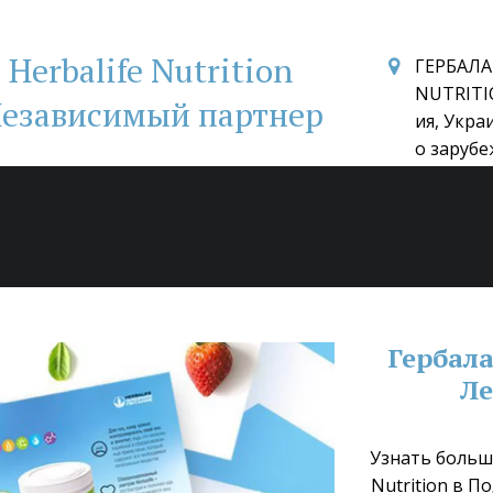
Herbalife Nutrition
ГЕРБАЛА
NUTRITI
езависимый партнер
ия, Укра
о зарубе
Гербала
Ле
Узнать больше
Nutrition в 