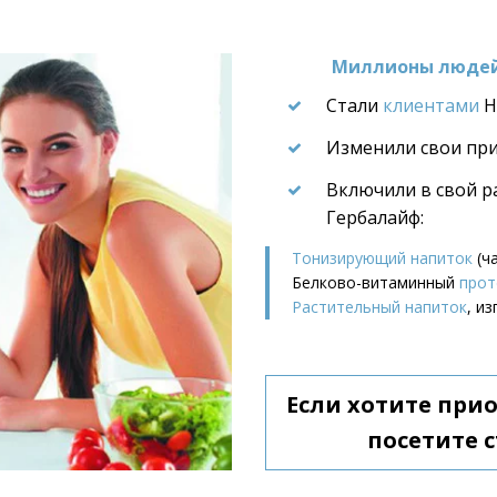
Миллионы людей 
Стали 
клиентами
 H
Изменили свои пр
Включили в свой р
Гербалайф:
Тонизирующий напиток
 (ч
Белково-витаминный 
прот
Растительный напиток
, и
Если хотите при
посетите с