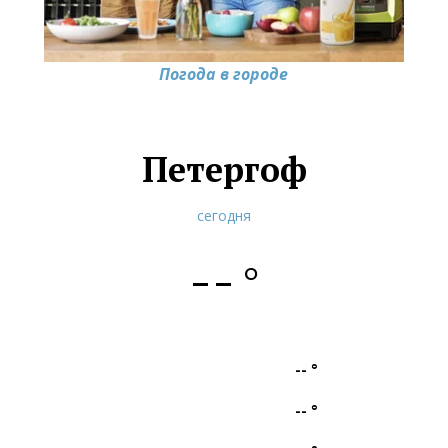
Погода в городе
Петергоф
сегодня
--
°
--
°
--
°