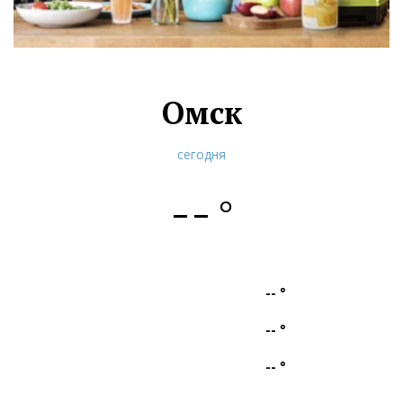
Омск
сегодня
--
°
--
°
--
°
--
°