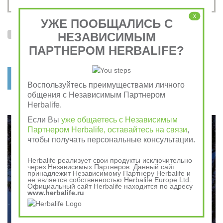
x
УЖЕ ПООБЩАЛИСЬ С
НЕЗАВИСИМЫМ
Я согласен на обработку
персональных данных
и с условиями
пользовательского соглашения
ПАРТНЕРОМ HERBALIFE?
отправить заявку
Воспользуйтесь преимуществами личного
общения с Независимым Партнером
Herbalife.
Если Вы
уже общаетесь с Независимым
Партнером Herbalife, оставайтесь на связи
,
чтобы получать персональные консультации.
Herbalife реализует свои продукты исключительно
через Независимых Партнеров. Данный сайт
принадлежит Независимому Партнеру Herbalife и
не является собственностью Herbalife Europe Ltd.
Официальный сайт Herbalife находится по адресу
www.herbalife.ru