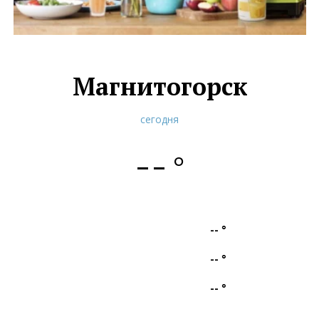
Магнитогорск
сегодня
--
°
--
°
--
°
--
°