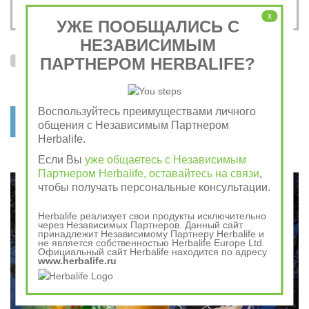
x
УЖЕ ПООБЩАЛИСЬ С
НЕЗАВИСИМЫМ
ПАРТНЕРОМ HERBALIFE?
Я согласен на обработку
персональных данных
и с условиями
пользовательского соглашения
Воспользуйтесь преимуществами личного
отправить заявку
общения с Независимым Партнером
Herbalife.
Если Вы
уже общаетесь с Независимым
Партнером Herbalife, оставайтесь на связи
,
чтобы получать персональные консультации.
Herbalife реализует свои продукты исключительно
через Независимых Партнеров. Данный сайт
принадлежит Независимому Партнеру Herbalife и
не является собственностью Herbalife Europe Ltd.
Официальный сайт Herbalife находится по адресу
www.herbalife.ru