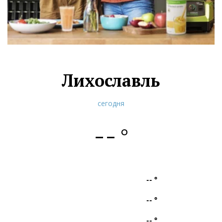
Лихославль
сегодня
--
°
--
°
--
°
--
°