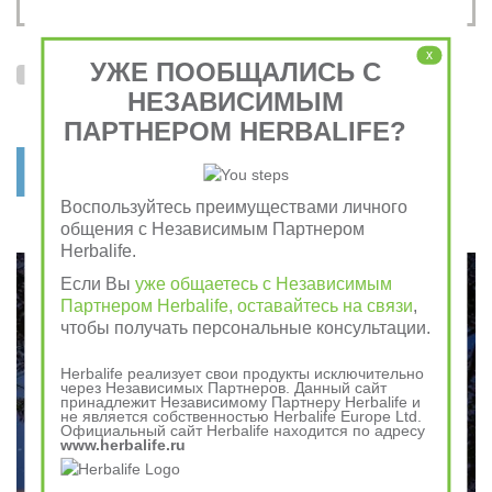
x
УЖЕ ПООБЩАЛИСЬ С
Я согласен на обработку
персональных данных
НЕЗАВИСИМЫМ
и с условиями
пользовательского соглашения
ПАРТНЕРОМ HERBALIFE?
отправить заявку
Воспользуйтесь преимуществами личного
общения с Независимым Партнером
Herbalife.
Если Вы
уже общаетесь с Независимым
Партнером Herbalife, оставайтесь на связи
,
чтобы получать персональные консультации.
Herbalife реализует свои продукты исключительно
через Независимых Партнеров. Данный сайт
принадлежит Независимому Партнеру Herbalife и
не является собственностью Herbalife Europe Ltd.
Официальный сайт Herbalife находится по адресу
www.herbalife.ru