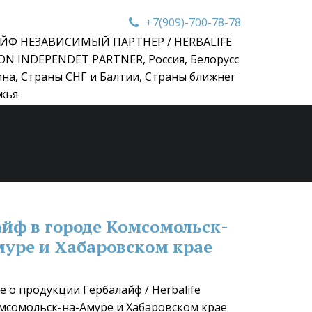
+7(909)-700-78-78
ЙФ НЕЗАВИСИМЫЙ ПАРТНЕР / HERBALIFE
ON INDEPENDET PARTNER
,
Россия, Белорусс
ина, Страны СНГ и Балтии, Страны ближнег
жья
айф в городе Комсомольск-
уре и Хабаровском крае
 о продукции Гербалайф / Herbalife 
омсомольск-на-Амуре и Хабаровском крае 