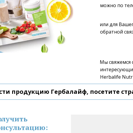
можно по тел
или для Вашег
обратной связ
Мы свяжемся с
интересующие
Herbalife Nutri
сти продукцию Гербалайф, посетите стр
олучить 
нсультацию: