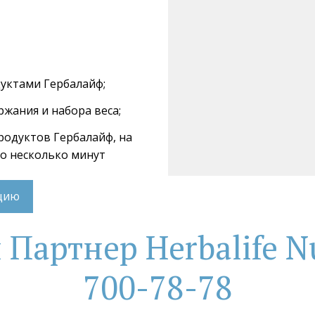
дуктами Гербалайф;
ржания и набора веса;
продуктов Гербалайф, на 
го несколько минут
ацию
артнер Herbalife Nu
700-78-78