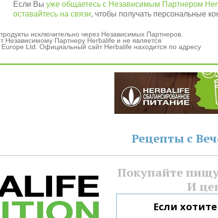
Если Вы
уже общаетесь с Независимым Партнером Herb
оставайтесь на связи
, чтобы получать персональные ко
и продукты исключительно через Независимых Партнеров.
 Независимому Партнеру Herbalife и не является
данных
 Europe Ltd. Официальный сайт Herbalife находится по адресу
ашения
Рецепты с Ве
Покупайте пищу 
И це
Если хотите