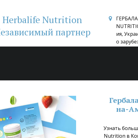
Herbalife Nutrition
ГЕРБАЛА
NUTRITI
езависимый партнер
ия, Укра
о зарубе
Гербал
на-Ам
Узнать больше
Nutrition в К