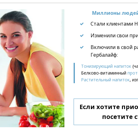
Миллионы людей 
Стали клиентами He
Изменили свои пр
Включили в свой р
Гербалайф:
Тонизирующий напиток
 (ч
Белково-витаминный 
прот
Растительный напиток
, и
Если хотите при
посетите с