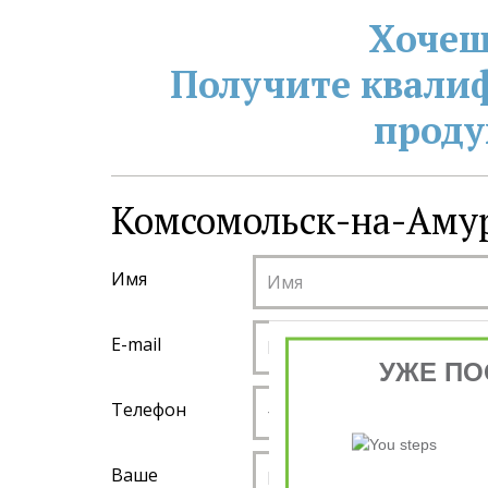
Хочеш
Получите квали
проду
Комсомольск-на-Амур
Имя
E-mail
УЖЕ ПО
Телефон
Ваше