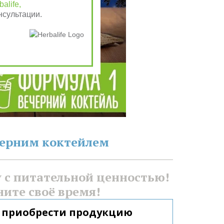
alife,
нсультации.
черним коктейлем
с питательной ценностью! 
ните своё время!
 приобрести продукцию 