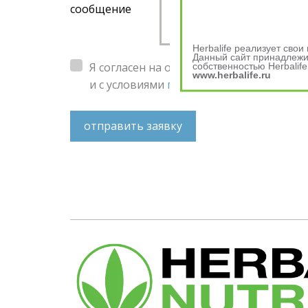
сообщение
Herbalife реализует сво
Данный сайт принадлежит
Я согласен на обработку
персональных 
собственностью Herbalife
www.herbalife.ru
и с условиями
пользовательского согл
отправить заявку