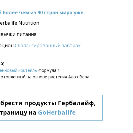
более чем из 90 стран мира уже:
rbalife Nutrition
ивычки питания
ацион 
Сбалансированный завтрак
ай)
еиновый коктейль
 Формула 1
зготовленный на основе растения Алоэ Вера
обрести продукты Гербалайф, 
траницу на 
GoHerbalife