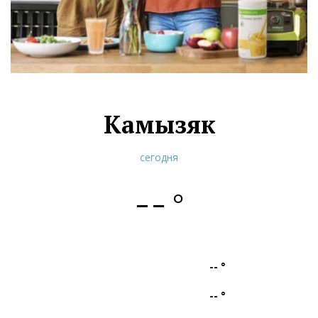
Камызяк
сегодня
--
°
--
°
--
°