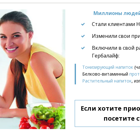
Миллионы людей 
Стали клиентами He
Изменили свои пр
Включили в свой р
Гербалайф:
Тонизирующий напиток
 (ч
Белково-витаминный 
прот
Растительный напиток
, и
Если хотите при
посетите с