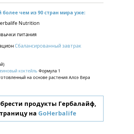
более чем из 90 стран мира уже:
rbalife Nutrition
ивычки питания
ацион 
Сбалансированный завтрак
ай)
еиновый коктейль
 Формула 1
зготовленный на основе растения Алоэ Вера
обрести продукты Гербалайф, 
траницу на 
GoHerbalife