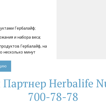
дуктами Гербалайф;
ржания и набора веса;
 продуктов Гербалайф, на 
го несколько минут
ацию
артнер Herbalife Nu
700-78-78