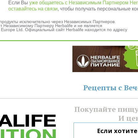
Если Вы
уже общаетесь с Независимым Партнером Herb
оставайтесь на связи
, чтобы получать персональные ко
и продукты исключительно через Независимых Партнеров.
 Независимому Партнеру Herbalife и не является
данных
 Europe Ltd. Официальный сайт Herbalife находится по адресу
ашения
Рецепты с Ве
Покупайте пищу 
И це
Если хотите