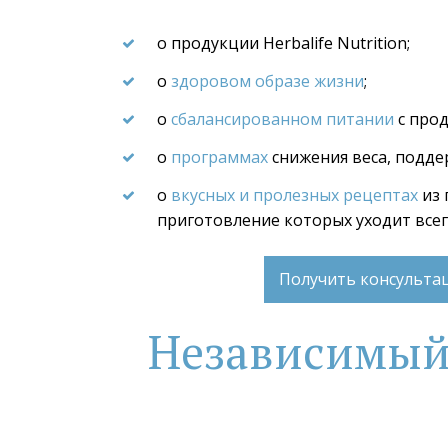
о продукции Herbalife Nutrition;
о 
здоровом образе жизни
;
о 
сбалансированном питании
 с про
о 
программах
 снижения веса, подде
о 
вкусных и пролезных рецептах
 из
приготовление которых уходит все
Получить консульт
Независимый П