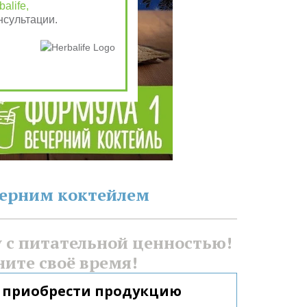
alife,
нсультации.
черним коктейлем
с питательной ценностью! 
ните своё время!
 приобрести продукцию 