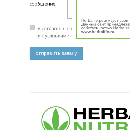
сообщение
Herbalife реализует сво
Данный сайт принадлежит
Я согласен на обработку
персональных 
собственностью Herbalife
www.herbalife.ru
и с условиями
пользовательского согл
отправить заявку