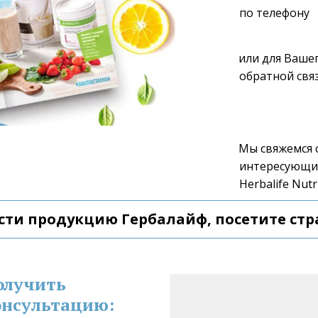
по телефону 
или для Вашег
обратной связ
Мы свяжемся с
интересующие
Herbalife Nutri
сти продукцию Гербалайф, посетите стр
олучить 
нсультацию: