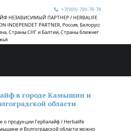
+7(909)-700-78-78
ЙФ НЕЗАВИСИМЫЙ ПАРТНЕР / HERBALIFE
ON INDEPENDET PARTNER
,
Россия, Белорусс
ина, Страны СНГ и Балтии, Страны ближнег
жья
айф в городе Камышин и 
олгоградской области
 о продукции Гербалайф / Herbalife 
амышине и Волгоградской области можно 