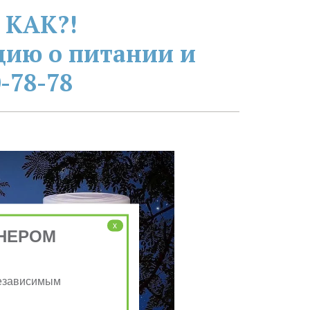
 КАК?!
ию о питании и 
-78-78
x
НЕРОМ
Независимым