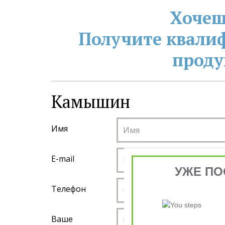
Хочеш
Получите квали
проду
Камышин ­
Имя
E-mail
УЖЕ ПО
Телефон
Ваше