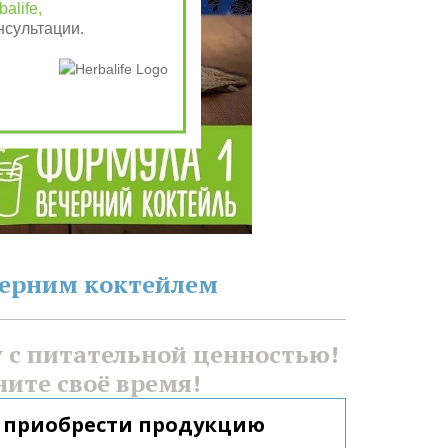
alife,
нсультации.
черним коктейлем
с питательной ценностью! 
ните своё время!
 приобрести продукцию 