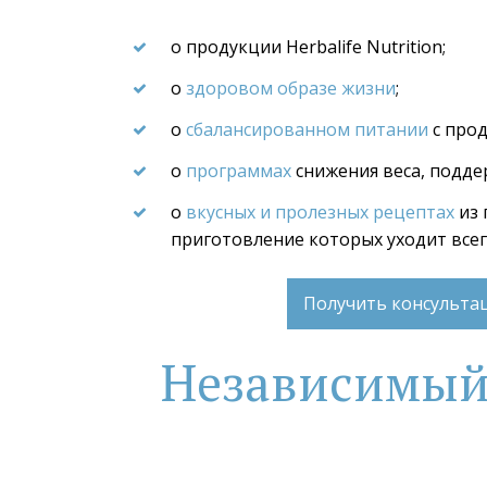
о продукции Herbalife Nutrition;
о 
здоровом образе жизни
;
о 
сбалансированном питании
 с про
о 
программах
 снижения веса, подде
о 
вкусных и пролезных рецептах
 из
приготовление которых уходит все
Получить консульт
Независимый П