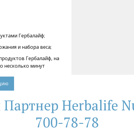
дуктами Гербалайф;
ржания и набора веса;
 продуктов Гербалайф, на 
го несколько минут
ацию
артнер Herbalife Nu
700-78-78