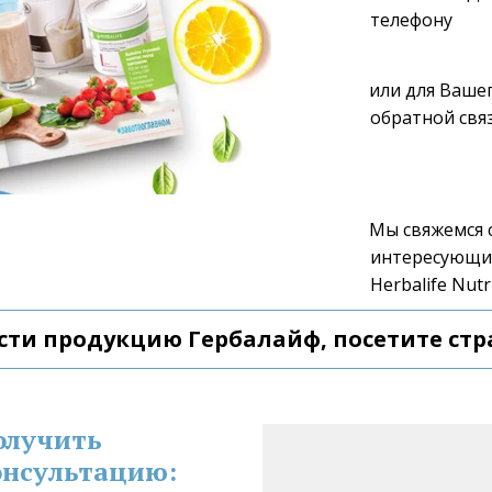
телефону 
или для Вашег
обратной связ
Мы свяжемся с
интересующие
Herbalife Nutri
сти продукцию Гербалайф, посетите стр
олучить 
нсультацию: