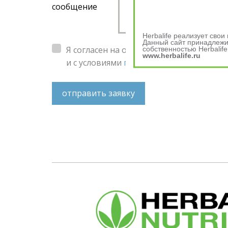
сообщение
Herbalife реализует сво
Данный сайт принадлежит
Я согласен на обработку
персональных 
собственностью Herbalife
www.herbalife.ru
и с условиями
пользовательского согл
отправить заявку