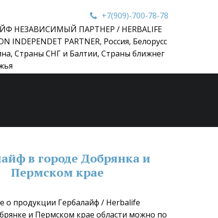
+7(909)-700-78-78
ЙФ НЕЗАВИСИМЫЙ ПАРТНЕР / HERBALIFE
ON INDEPENDET PARTNER
,
Россия, Белорусс
ина, Страны СНГ и Балтии, Страны ближнег
жья
айф в городе Добрянка и 
Пермском крае
 о продукции Гербалайф / Herbalife 
обрянке и Пермском крае области можно по 