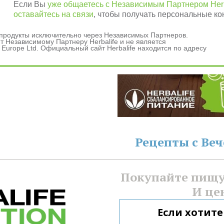
Если Вы
уже общаетесь с Независимым Партнером Herb
оставайтесь на связи
, чтобы получать персональные ко
и продукты исключительно через Независимых Партнеров.
 Независимому Партнеру Herbalife и не является
данных
 Europe Ltd. Официальный сайт Herbalife находится по адресу
ашения
Рецепты с Ве
Покупайте пищу 
И це
Если хотите