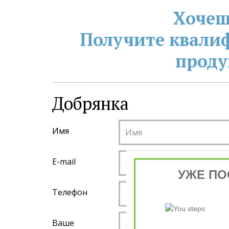
Хочеш
Получите квали
проду
Добрянка ­
Имя
E-mail
УЖЕ ПО
Телефон
Ваше