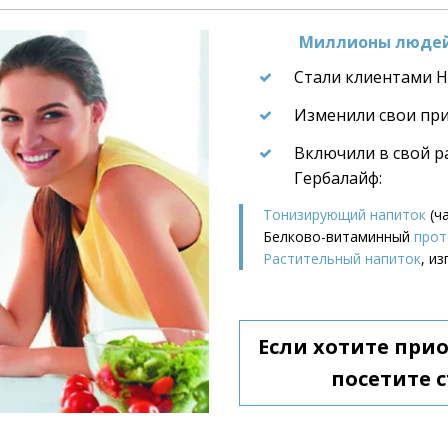
Миллионы людей 
Стали клиентами He
Изменили свои пр
Включили в свой р
Гербалайф:
Тонизирующий напиток
 (ч
Белково-витаминный 
прот
Растительный напиток
, и
Если хотите при
посетите с