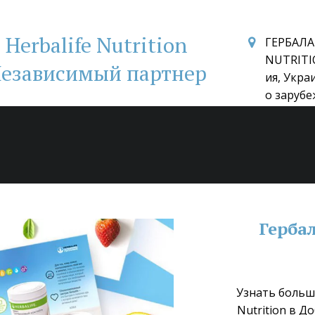
Herbalife Nutrition
ГЕРБАЛА
NUTRITI
езависимый партнер
ия, Укра
о зарубе
Гербал
Узнать больше
Nutrition в Д