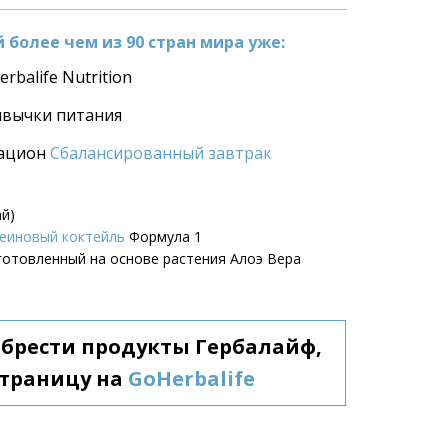
более чем из 90 стран мира уже:
rbalife Nutrition
ивычки питания
ацион 
Сбалансированный завтрак
ай)
еиновый коктейль
 Формула 1
зготовленный на основе растения Алоэ Вера
обрести продукты Гербалайф, 
траницу на 
GoHerbalife