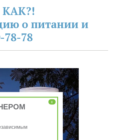
 КАК?!
ию о питании и 
-78-78
x
НЕРОМ
Независимым