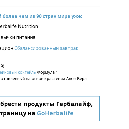
более чем из 90 стран мира уже:
rbalife Nutrition
ивычки питания
ацион 
Сбалансированный завтрак
ай)
еиновый коктейль
 Формула 1
зготовленный на основе растения Алоэ Вера
обрести продукты Гербалайф, 
траницу на 
GoHerbalife