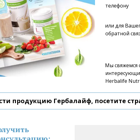
телефону 
или для Вашег
обратной связ
Мы свяжемся с
интересующие
Herbalife Nutri
сти продукцию Гербалайф, посетите стр
олучить 
нсультацию: