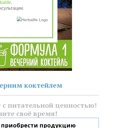
alife,
нсультации.
черним коктейлем
с питательной ценностью! 
ните своё время!
 приобрести продукцию 