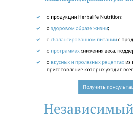
о продукции Herbalife Nutrition;
о 
здоровом образе жизни
;
о 
сбалансированном питании
 с про
о 
программах
 снижения веса, подде
о 
вкусных и пролезных рецептах
 из
приготовление которых уходит все
Получить консульт
Независимый П