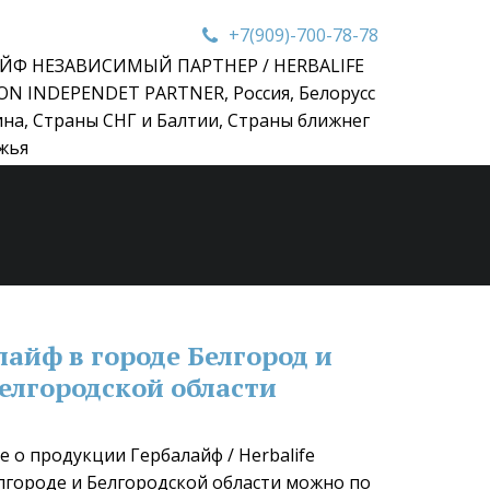
+7(909)-700-78-78
ЙФ НЕЗАВИСИМЫЙ ПАРТНЕР / HERBALIFE
ON INDEPENDET PARTNER
,
Россия, Белорусс
ина, Страны СНГ и Балтии, Страны ближнег
жья
лайф в городе Белгород и 
елгородской области
 о продукции Гербалайф / Herbalife 
елгороде и Белгородской области можно по 