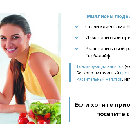
Миллионы людей 
Стали клиентами He
Изменили свои пр
Включили в свой р
Гербалайф:
Тонизирующий напиток
 (ч
Белково-витаминный 
прот
Растительный напиток
, и
Если хотите при
посетите с