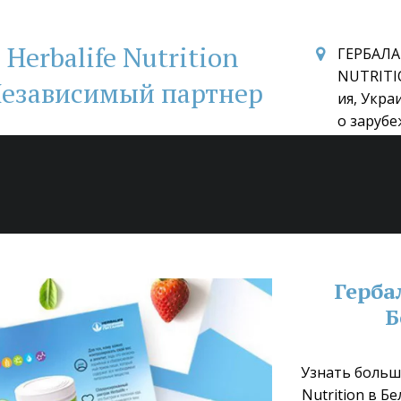
Herbalife Nutrition
ГЕРБАЛА
NUTRITI
езависимый партнер
ия, Укра
о зарубе
Герба
Б
Узнать больше
Nutrition в Б