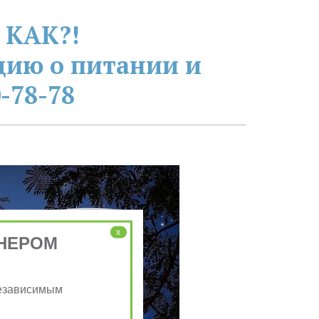
 КАК?!
ию о питании и 
-78-78
x
НЕРОМ
Независимым