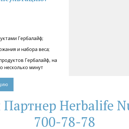
дуктами Гербалайф;
ржания и набора веса;
 продуктов Гербалайф, на 
го несколько минут
ацию
артнер Herbalife Nu
700-78-78